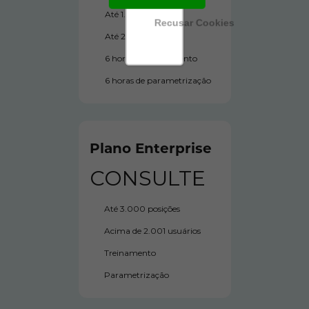
Até 1.000 posições
Recusar Cookies
Até 2.000 usuários
6 horas de treinamento
6 horas de parametrização
Plano Enterprise
CONSULTE
Até 3.000 posições
Acima de 2.001 usuários
Treinamento
Parametrização